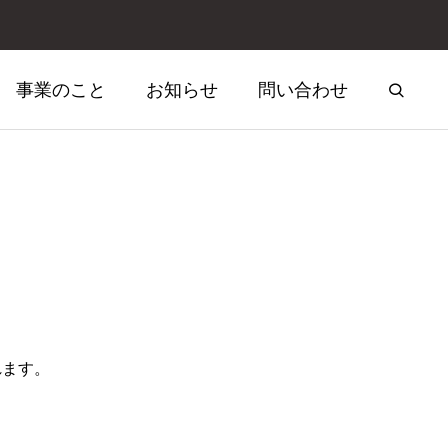
事業のこと
お知らせ
問い合わせ
ア事業
03 地方創生事業
れます。
廃校利活用