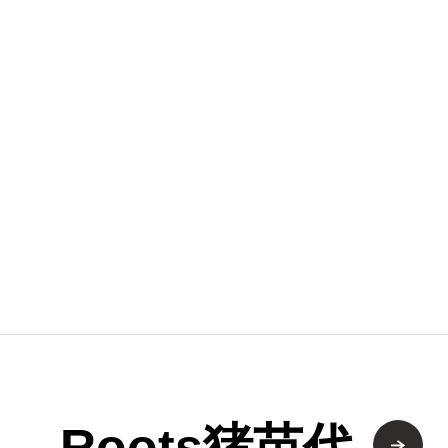
リノベーシ
オーダー家
ガーデン・
ガレージ・
Roots猪苗代