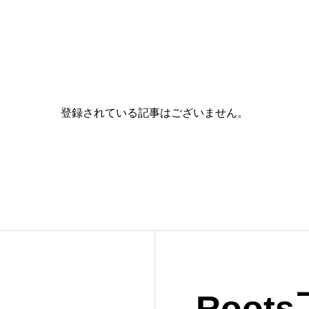
ョン
サウナ
具
カフェ・レストラン
外構
BBQ
小屋
薪ストーブ販売
登録されている記事はございません。
アウトドア用品販売
Root